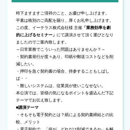
時下ますますご清祥のこと、お慶び申し上げます。
平素は格別のご高配を賜り、厚くお礼申し上げます。
この度、イーテラス株式会社様 主催
「業務効率を劇
的に上げるセミナー」
にて講演させて頂く運びとなり
ましたのでご案内致します。
～日常業務でこういった問題はありませんか？～
・契約書発行が度々あり、印紙や郵送コストなどを削
減したい。
・押印を急ぐ契約書の場合、持参することもしばし
ば・・
・難しいシステムは、従業員が使いこなせない。
本公演では、皆様の気になるポイントを盛込んだ下記
テーマでお伝え致します。
■講演テーマ
・そもそも電子契約とは？紙による契約書締結との比
較、メリット
・電子契約で、「何が、どれだけ削減できるか」を解