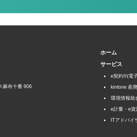
ホーム
サービス
e契約®(電
麻布十番 906
kintone
環境情報統
e計量・e
ITアドバイ