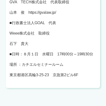
GVA
TECH
株式会社 代表取締役
山本 俊
https://gvalaw.jp/
■
行政書士法人
GOAL
代表
Weee
株式会社 取締役
石下 貴大
■
日時：８月１日 水曜日
17
時
00
分～
19
時
30
分
場所 ：カチエルセミナールーム
東京都港区高輪
3-25-23
京急第
2
ビル
6F