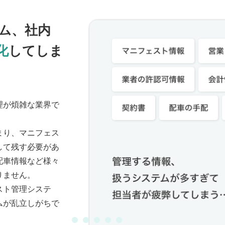
ム、社内
化
してしま
理が煩雑な業界で
まり、マニフェス
して残す必要があ
配車情報など様々
りません。
スト管理システ
ムが乱立しがちで