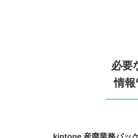
必要
情報
kintone 産廃業務パ