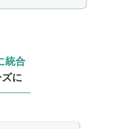
に統合
ーズに